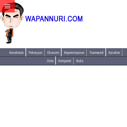
Kesehatan
Pekerjaan
Ekonomi
Kepemimpinan
Teamwork
Karakter
Cinta
Komputer
Buku