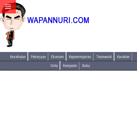
Kesehatan
Pekerjaan
Ekonomi
Kepemimpinan
Teamwork
Karakter
Cinta
Komputer
Buku