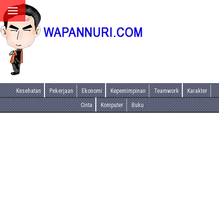
Kesehatan
Pekerjaan
Ekonomi
Kepemimpinan
Teamwork
Karakter
Cinta
Komputer
Buku