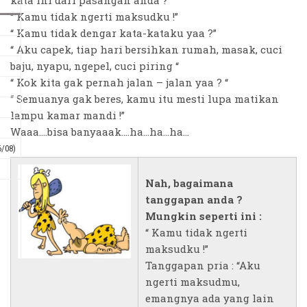
“ Kamu tidak ngerti maksudku !”
“ Kamu tidak dengar kata-kataku yaa ?”
“ Aku capek, tiap hari bersihkan rumah, masak, cuci
baju, nyapu, ngepel, cuci piring “
“ Kok kita gak pernah jalan – jalan yaa ? “
“ Semuanya gak beres, kamu itu mesti lupa matikan
lampu kamar mandi !”
Waaa....bisa banyaaak....ha...ha...ha...
6/08)
Nah, bagaimana
tanggapan anda ?
Mungkin seperti ini :
“ Kamu tidak ngerti
maksudku !”
Tanggapan pria : “Aku
ngerti maksudmu,
emangnya ada yang lain